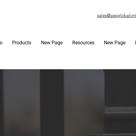
sales@aesglobalon
fo
Products
New Page
Resources
New Page