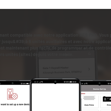
enant
compatible avec notre application AES PRO
. Vous
r jusqu&#39;à 6 unités auxiliaires et avec notre applica
l est maintenant plus facile de programmer et de contrôl
rs unités (sites) depuis votre mobile.