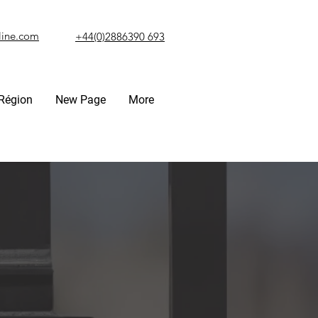
line.com
+44(0)2886390 693
Région
New Page
More