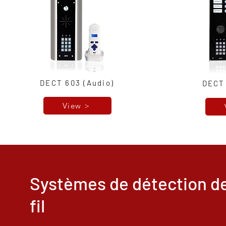
DECT 603 (Audio)
DECT 
View >
Systèmes de détection de
fil