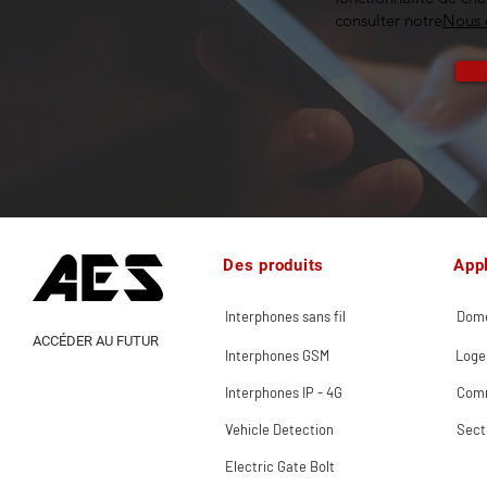
consulter notre
Nous 
Des produits
Appl
Interphones sans fil
Dome
ACCÉDER AU FUTUR
Interphones GSM
Loge
Interphones IP - 4G
Comm
Vehicle Detection
Sect
Electric Gate Bolt