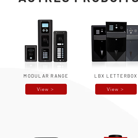
MODULAR RANGE
LBX LETTERBOX
View >
View >