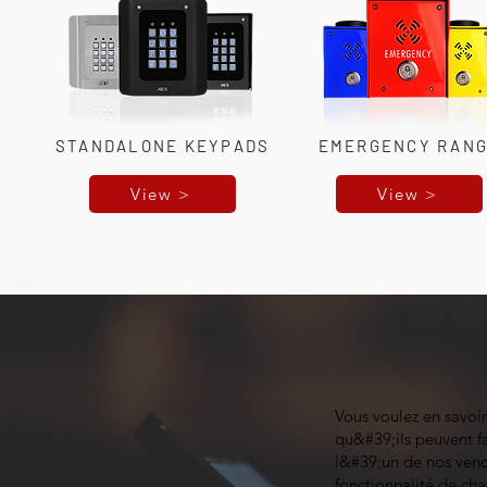
STANDALONE KEYPADS
EMERGENCY RAN
View >
View >
Vous voulez en savoir
qu&#39;ils peuvent fa
l&#39;un de nos vend
fonctionnalité de cha