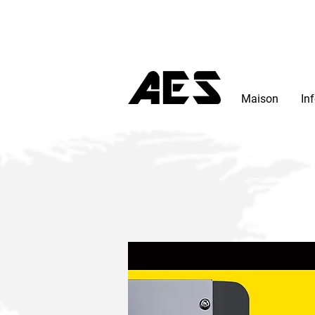
Maison
In