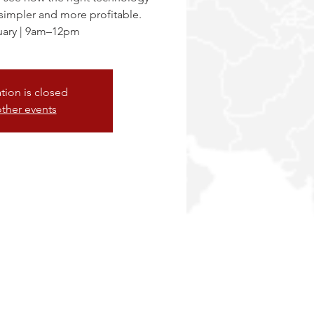
 simpler and more profitable.
uary | 9am–12pm
ation is closed
ther events