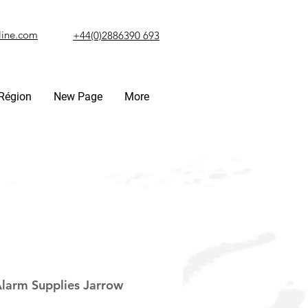
line.com
+44(0)2886390 693
Région
New Page
More
larm Supplies Jarrow