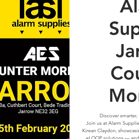
A
Sup
Ja
Co
Mo
Discover smarter, 
Join us at Alarm Suppli
Kirean Claydon, showcasi
eLOOP solutions — and 