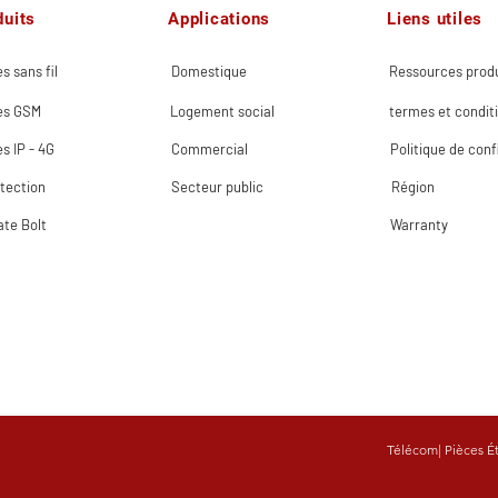
duits
Applications
Liens utiles
s sans fil
Domestique
Ressources produ
es GSM
Logement social
termes et condit
s IP - 4G
Commercial
Politique de conf
tection
Secteur public
Région
ate Bolt
Warranty
Télécom
|
Pièces É