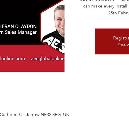
can make every install
25th Febr
Registr
See o
 Cuthbert Ct, Jarrow NE32 3EG, UK