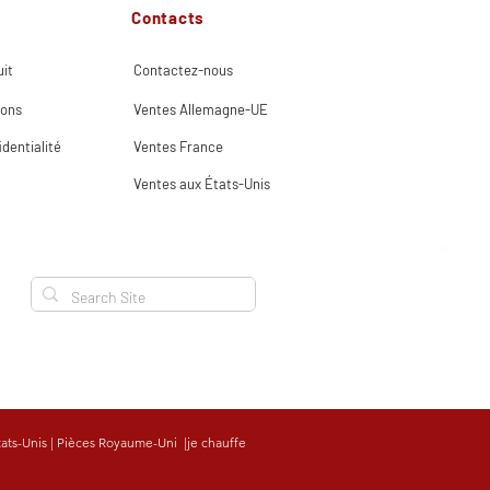
Contacts
it
Contactez-nous
ions
Ventes Allemagne-UE
identialité
Ventes France
Ventes aux États-Unis
tats-Unis
|
Pièces Royaume-Uni
|
je chauffe