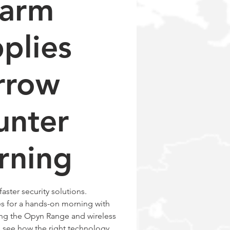
larm
plies
rrow
unter
rning
faster security solutions.
es for a hands-on morning with
ng the Opyn Range and wireless
see how the right technology