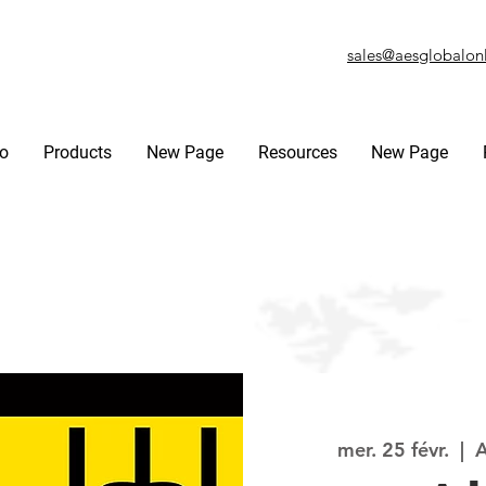
sales@aesglobalon
fo
Products
New Page
Resources
New Page
mer. 25 févr.
  |  
A