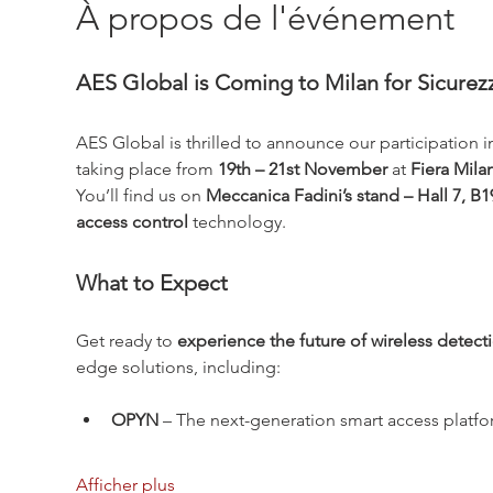
À propos de l'événement
AES Global is Coming to Milan for Sicurez
AES Global is thrilled to announce our participation in
taking place from 
19th – 21st November
 at 
Fiera Milan
You’ll find us on 
Meccanica Fadini’s stand – Hall 7, B
access control
 technology.
What to Expect
Get ready to 
experience the future of wireless detect
edge solutions, including:
OPYN
 – The next-generation smart access platfo
Afficher plus