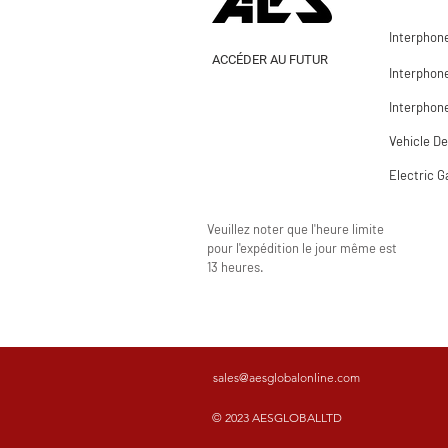
Interphone
ACCÉDER AU FUTUR
Interphon
Interphone
Vehicle De
Electric G
Veuillez noter que l'heure limite
pour l'expédition le jour même est
13 heures.
sales@aesglobalonline.com
© 2023 AESGLOBALLTD