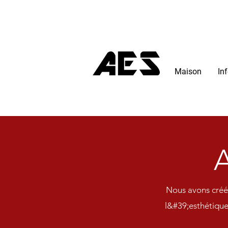
Maison
In
A
Nous avons créé 
l&#39;esthétique