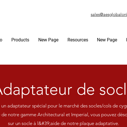
sales@aesglobalon
fo
Products
New Page
Resources
New Page
daptateur de soc
un adaptateur spécial pour le marché des socles/cols de cyg
 de notre gamme Architectural et Imperial, vous pouvez dés
sur un socle à l&#39;aide de notre plaque adaptative.