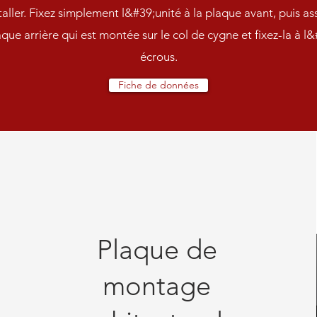
staller. Fixez simplement l&#39;unité à la plaque avant, puis a
aque arrière qui est montée sur le col de cygne et fixez-la à l
écrous.
Fiche de données
Plaque de
montage