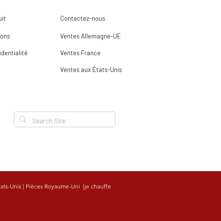
it
Contactez-nous
ions
Ventes Allemagne-UE
identialité
Ventes France
Ventes aux États-Unis
tats-Unis
|
Pièces Royaume-Uni
|
je chauffe