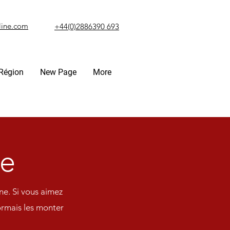
line.com
+44(0)2886390 693
Région
New Page
More
le
ne. Si vous aimez
ormais les monter