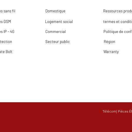
s sans fil
Domestique
Ressources produ
es GSM
Logement social
termes et condit
s IP - 4G
Commercial
Politique de conf
tection
Secteur public
Région
ate Bolt
Warranty
Télécom
|
Pièces É