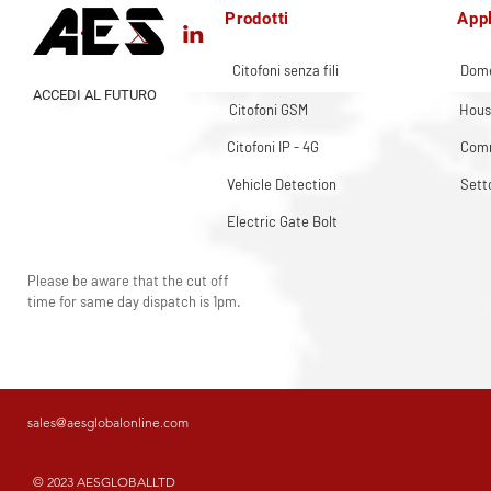
Prodotti
Appl
Citofoni senza fili
Dome
ACCEDI AL FUTURO
Citofoni GSM
Hous
Citofoni IP - 4G
Comm
Vehicle Detection
Sett
Electric Gate Bolt
Please be aware that the cut off
time for same day dispatch is 1pm.
sales@aesglobalonline.com
© 2023 AESGLOBALLTD