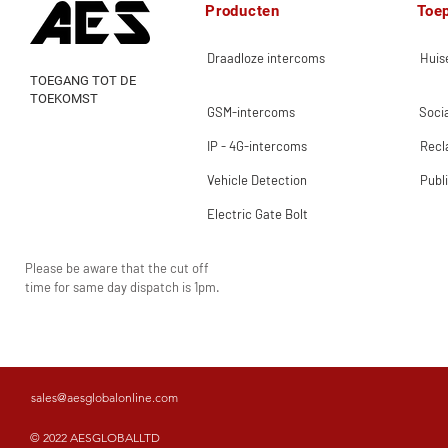
Producten
Toe
Draadloze intercoms
Huise
TOEGANG TOT DE
TOEKOMST
GSM-intercoms
Socia
IP - 4G-intercoms
Rec
Vehicle Detection
Publ
Electric Gate Bolt
Please be aware that the cut off
time for same day dispatch is 1pm.
sales@aesglobalonline.com
© 2022 AESGLOBALLTD