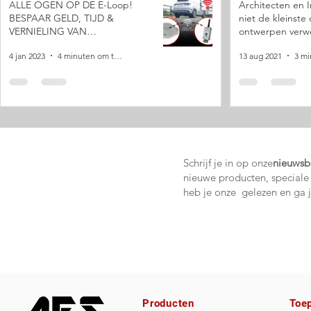
ALLE OGEN OP DE E-Loop!
Architecten en I
BESPAAR GELD, TIJD &
niet de kleinste 
VERNIELING VAN
ontwerpen verw
EIGENDOMMEN! Een draadloze
4 jan 2023
4 minuten om te lezen
13 aug 2021
uitloop
Schrijf je in op onze
nieuwsbr
nieuwe producten, speciale
heb je onze gelezen en ga 
Producten
Toe