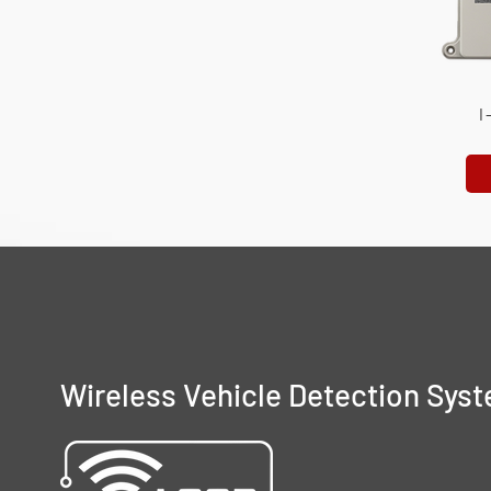
I
Wireless Vehicle Detection Sys