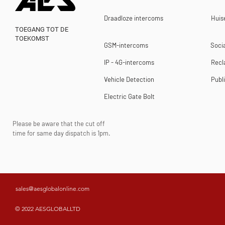
Draadloze intercoms
Huise
TOEGANG TOT DE
TOEKOMST
GSM-intercoms
Socia
IP - 4G-intercoms
Rec
Vehicle Detection
Publ
Electric Gate Bolt
Please be aware that the cut off
time for same day dispatch is 1pm.
sales@aesglobalonline.com
© 2022 AESGLOBALLTD