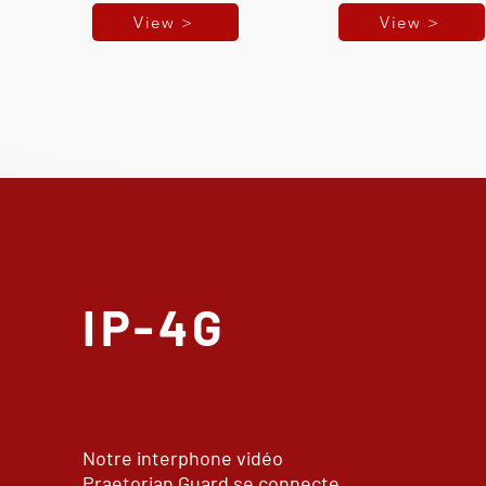
View >
View >
IP-4G
Notre interphone vidéo
Praetorian Guard se connecte