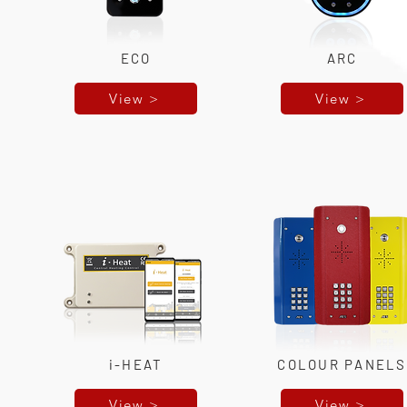
ECO
ARC
View >
View >
i-HEAT
COLOUR PANELS
View >
View >