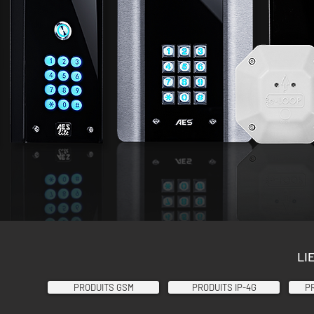
LI
PRODUITS GSM
PRODUITS IP-4G
PR