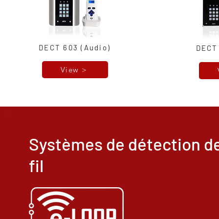
DECT 603 (Audio)
DECT 
View >
Systèmes de détection de
fil