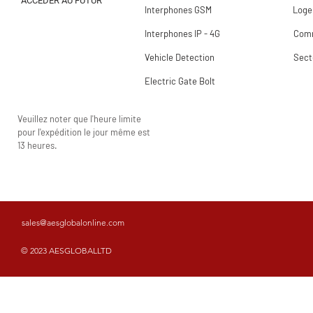
ACCÉDER AU FUTUR
Interphones GSM
Loge
Interphones IP - 4G
Comm
Vehicle Detection
Sect
Electric Gate Bolt
Veuillez noter que l'heure limite
pour l'expédition le jour même est
13 heures.
sales@aesglobalonline.com
© 2023 AESGLOBALLTD