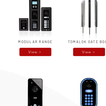
MODULAR RANGE
TOMALOK GATE BO
View >
View >