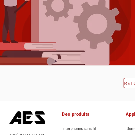
Des produits
Appl
Interphones sans fil
Dome