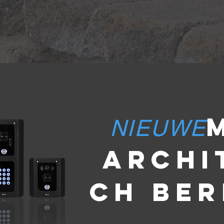
NIEUWE
archi
ch BE