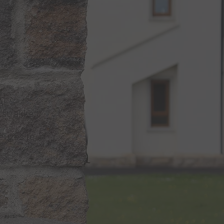
 AES-
 strakke,
euzes te