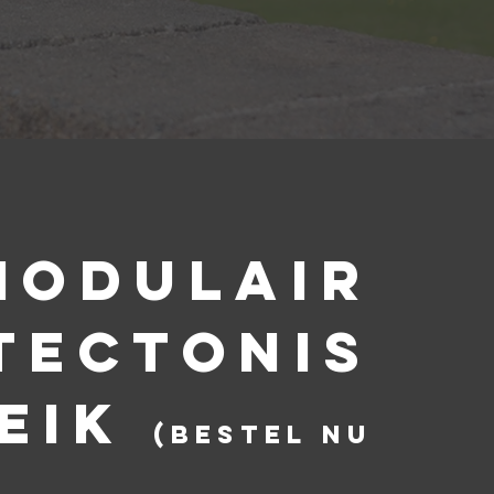
MODULAIR
tectonis
REIK
(bestel nu