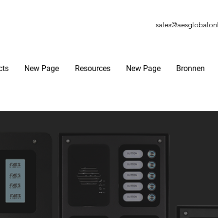
sales@aesglobalon
cts
New Page
Resources
New Page
Bronnen