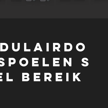
DULAIR
do
spoelen
s
eL BEREIK