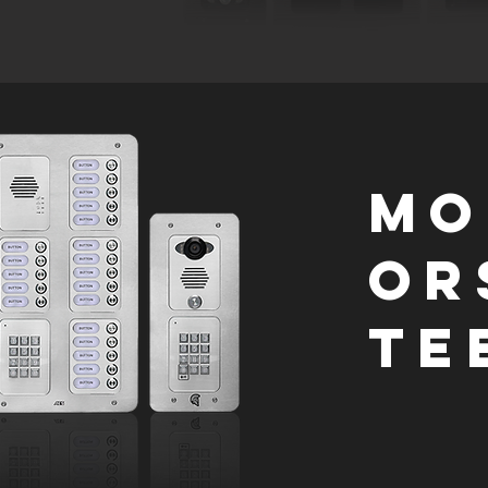
MO
or
te