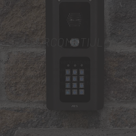
INTERCOMSTIJLEN
Modular-assortiment is verkrijgbaar in verschillende
e Intercom-stijlen waaruit u kunt kiezen. Of je nu een
vlakke afwerking wilt of een coole architectuur met
ondverlichting aan de muur. Wie houdt er niet van k
maken!