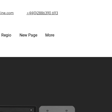
line.com
+44(0)2886390 693
Regio
New Page
More