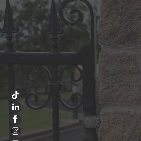
Ons 
signatur
achtergr