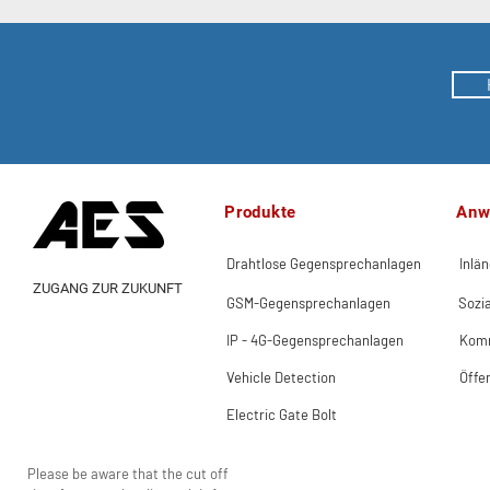
Produkte
Anw
Drahtlose Gegensprechanlagen
Inlä
ZUGANG ZUR ZUKUNFT
GSM-Gegensprechanlagen
Sozi
IP - 4G-Gegensprechanlagen
Komm
Vehicle Detection
Öffe
Electric Gate Bolt
Please be aware that the cut off