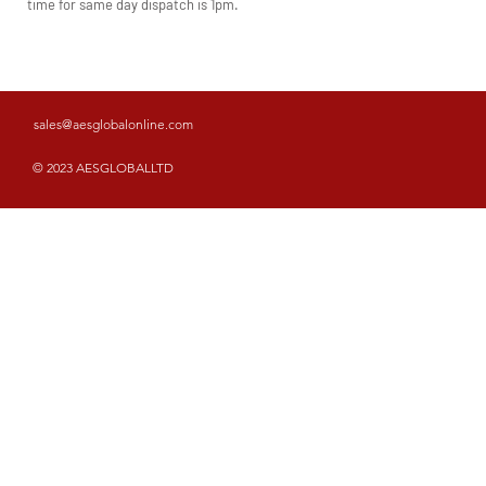
time for same day dispatch is 1pm.
sales@aesglobalonline.com
© 2023 AESGLOBALLTD