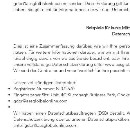
gdpr@aesglolbalonline.com
senden. Diese Erklärung gilt fü
haben. Sie gilt nicht für Informationen, die wir über Unter
Beispiele für kurze M
Datensch
Dies ist eine Zusammenfassung darüber, wie wir Ihre pers
nutzen. Für weitere Informationen darüber, wie wir mit I
(unabhängig davon, von wo aus Sie sie besuchen), über Ihre D
unsere vollständige Datenschutzerklärung unter
www.aesglob
Wir sind der Controller und verantwortlich für Ihre persönlic
Unsere vollständigen Daten sind:
Registrierte Nummer: NI072570
Eingetragener Sitz: Unit, 4C Kilcronagh Business Park, Cook
gdpr@aesglolbalonline.com
Wir haben einen Datenschutzbeauftragten (DSB) bestellt. 
Datenschutzerklärung oder zu unseren Datenschutzpraktiken
unter
gdpr@aesglobalonline.com
.