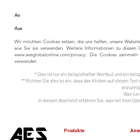
An
Aus
Wir möchten Cookies setzen, die uns helfen, unsere Websi
wie Sie sie verwenden. Weitere Informationen zu diesen C
www.aesglobalonline.com/privacy.
Die Cookies sammeln In
verwendet.
* Dies ist nur ein beispielhafter Wortlaut und ein b
** Richten Sie dies so ein, dass das Klicken auf diesen Text
anzuzeig
Was tun
In diesem Abschnitt erfahren Sie, was mit Ihrer Da
Produkte
Anw