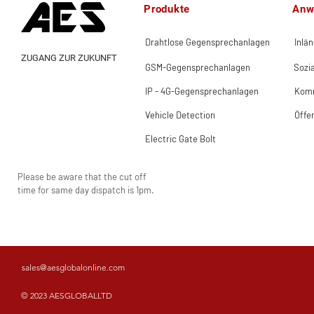
Produkte
Anw
Drahtlose Gegensprechanlagen
Inlä
ZUGANG ZUR ZUKUNFT
GSM-Gegensprechanlagen
Sozi
IP - 4G-Gegensprechanlagen
Komm
Vehicle Detection
Öffe
Electric Gate Bolt
Please be aware that the cut off
time for same day dispatch is 1pm.
sales@aesglobalonline.com
© 2023 AESGLOBALLTD