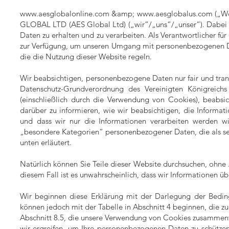
www.aesglobalonline.com
&amp;
www.aesglobalus.com
(„We
GLOBAL LTD (AES Global Ltd) („wir“/„uns“/„unser“). Dabei s
Daten zu erhalten und zu verarbeiten. Als Verantwortlicher für
zur Verfügung, um unseren Umgang mit personenbezogenen Dat
die die Nutzung dieser Website regeln.
Wir beabsichtigen, personenbezogene Daten nur fair und trans
Datenschutz-Grundverordnung des Vereinigten Königreichs
(einschließlich durch die Verwendung von Cookies), beabsic
darüber zu informieren, wie wir beabsichtigen, die Informat
und dass wir nur die Informationen verarbeiten werden wi
„besondere Kategorien“ personenbezogener Daten, die als sen
unten erläutert.
Natürlich können Sie Teile dieser Website durchsuchen, ohne
diesem Fall ist es unwahrscheinlich, dass wir Informationen üb
Wir beginnen diese Erklärung mit der Darlegung der Bedingu
können jedoch mit der Tabelle in Abschnitt 4 beginnen, die z
Abschnitt 8.5, die unsere Verwendung von Cookies zusammenfa
wir ergreifen, um Ihre personenbezogenen Daten zu schützen,