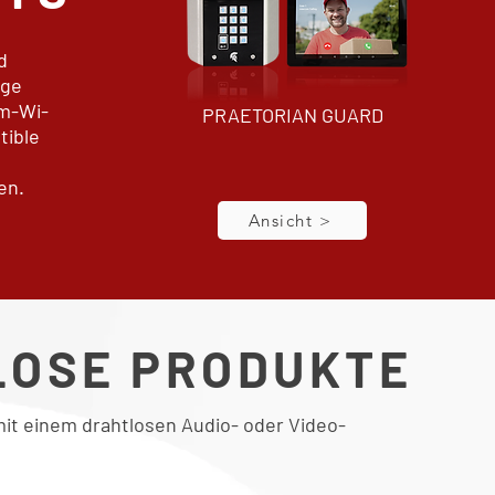
d
age
im-Wi-
PRAETORIAN GUARD
tible
en.
Ansicht >
LOSE PRODUKTE
t einem drahtlosen Audio- oder Video-