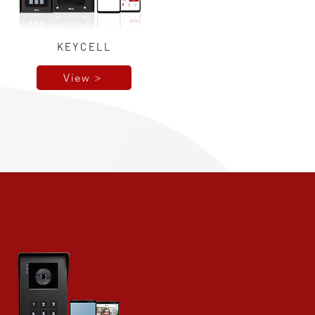
KEYCELL
View >