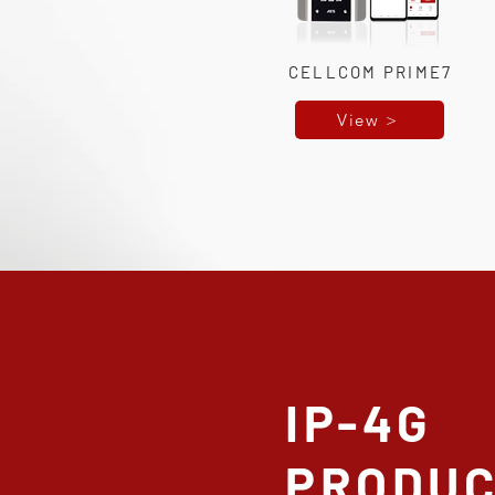
CELLCOM PRIME7
View >
IP-4G
PRODU