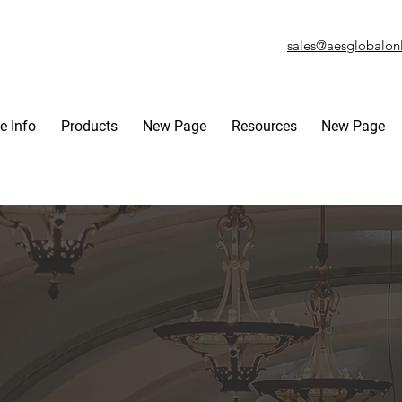
sales@aesglobalon
e Info
Products
New Page
Resources
New Page