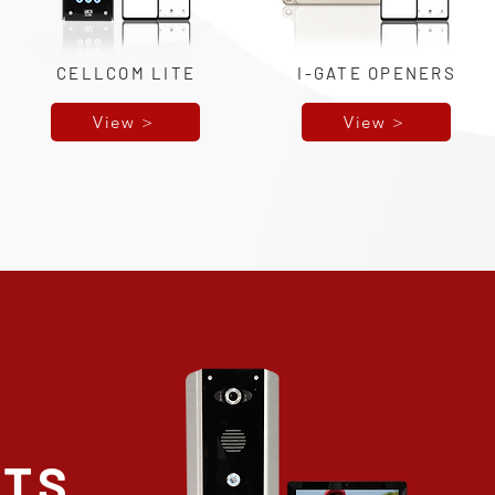
CELLCOM LITE
I-GATE OPENERS
View >
View >
CTS