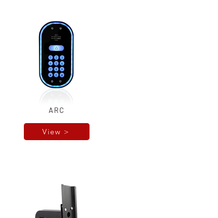
ARC
View >