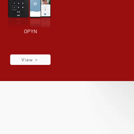
OPYN
View >