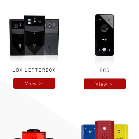
LBX LETTERBOX
ECO
View >
View >