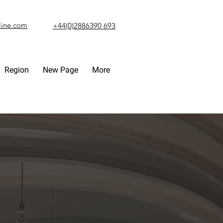
line.com
+44(0)2886390 693
Region
New Page
More