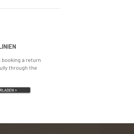
LINIEN
n booking a return
ully through the
RLADEN >