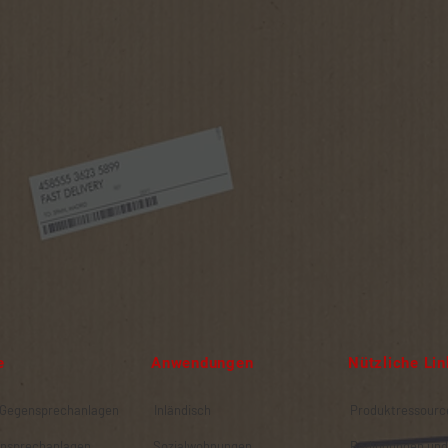
e
Anwendungen
Nützliche Lin
 Gegensprechanlagen
Inländisch
Produktressourc
nsprechanlagen
Sozialwohnungen
Bedingungen und