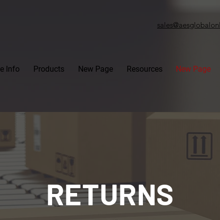
sales@aesglobalon
e Info
Products
New Page
Resources
New Page
RETURNS