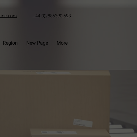
line.com
+44(0)2886390 693
Region
New Page
More