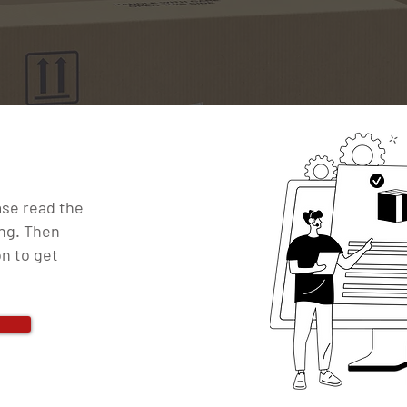
ase read the
ng. Then
on to get