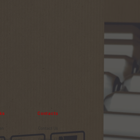
Contacts
ks
en
Contact Us
 Konditionen
German-EU Sales