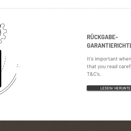
RÜCKGABE-
GARANTIERICHT
It's important whe
that you read caref
T&C's.
LESEN/ HERUNTE