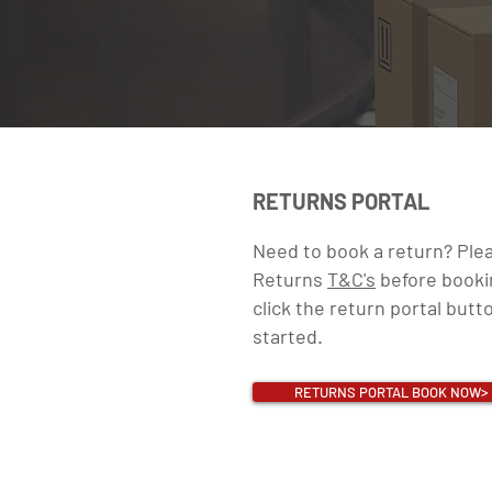
RETURNS PORTAL
Need to book a return? Ple
Returns
T&C's
before booki
click the return portal butt
started.
RETURNS PORTAL BOOK NOW>