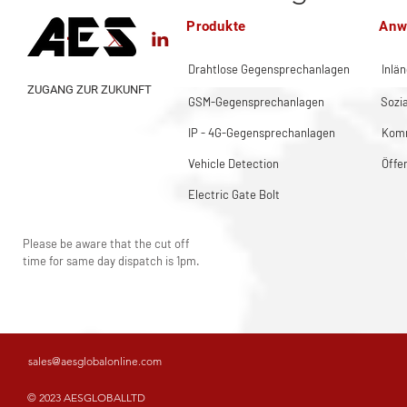
Produkte
Anw
Drahtlose Gegensprechanlagen
Inlä
ZUGANG ZUR ZUKUNFT
GSM-Gegensprechanlagen
Sozi
IP - 4G-Gegensprechanlagen
Komm
Vehicle Detection
Öffe
Electric Gate Bolt
Please be aware that the cut off
time for same day dispatch is 1pm.
sales@aesglobalonline.com
© 2023 AESGLOBALLTD