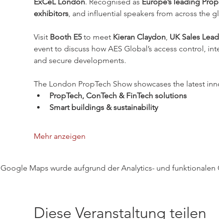
ExCeL London
. Recognised as 
Europe’s leading Prop
exhibitors
, and influential speakers from across the 
Visit 
Booth E5
 to meet 
Kieran Claydon
, 
UK Sales Lead
event to discuss how AES Global’s access control, in
and secure developments.
The London PropTech Show showcases the latest innova
PropTech, ConTech & FinTech solutions
Smart buildings & sustainability
Mehr anzeigen
Google Maps wurde aufgrund der Analytics- und funktionalen C
Diese Veranstaltung teilen