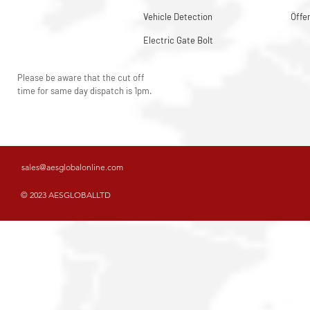
Vehicle Detection
Öffe
Electric Gate Bolt
Please be aware that the cut off
time for same day dispatch is 1pm.
sales@aesglobalonline.com
© 2023 AESGLOBALLTD