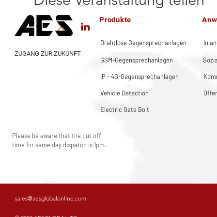
Produkte
Anw
Drahtlose Gegensprechanlagen
Inlä
ZUGANG ZUR ZUKUNFT
GSM-Gegensprechanlagen
Sozi
IP - 4G-Gegensprechanlagen
Komm
Vehicle Detection
Öffe
Electric Gate Bolt
Please be aware that the cut off
time for same day dispatch is 1pm.
sales@aesglobalonline.com