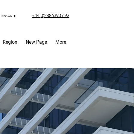
line.com
+44(0)2886390 693
Region
New Page
More