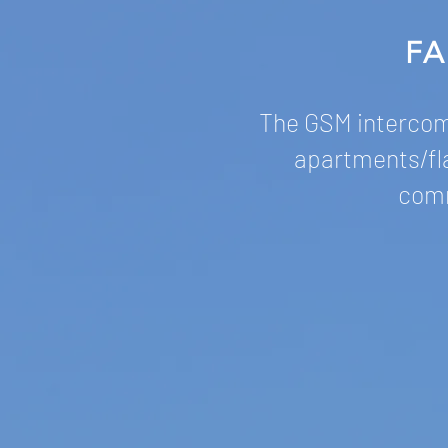
FA
The GSM intercom 
apartments/fla
comm