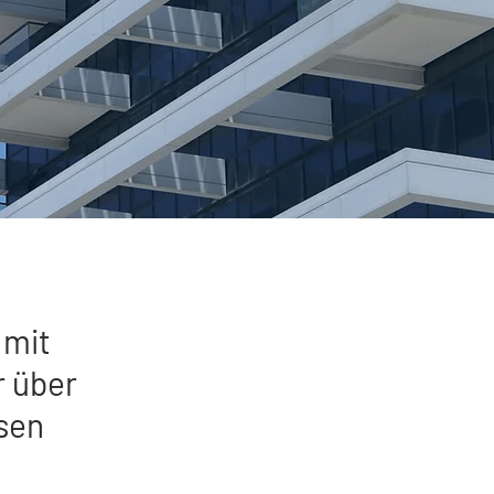
 mit
r über
sen