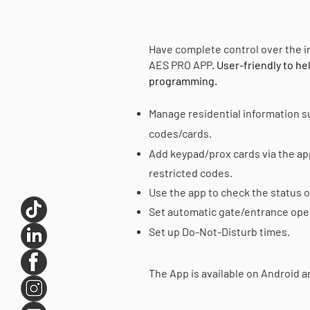
Have complete control over the i
AES PRO APP.
User-friendly to he
programming.
Manage residential information s
codes/cards.
Add keypad/
pro
x cards via the a
restricted codes
.
Use the app to check the status o
Set automatic gate/entr
ance ope
Set up Do-Not-Disturb times.
The App is available on Android an