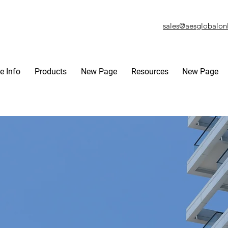
sales@aesglobalon
e Info
Products
New Page
Resources
New Page