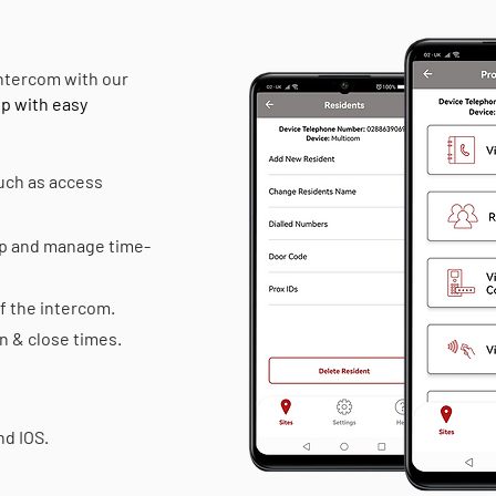
ntercom with our
lp with easy
uch as access
pp and manage time-
f the intercom.
n & close times.
d IOS.​