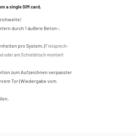
om a single SIM card.
reichweite!
tern durch 1 äußere Beton-,
inheiten pro System. (
Freisprech-
d oder am Schreibtisch montiert
nktion zum Aufzeichnen verpasster
 Ihrem Tor (Wiedergabe vom
ilen.