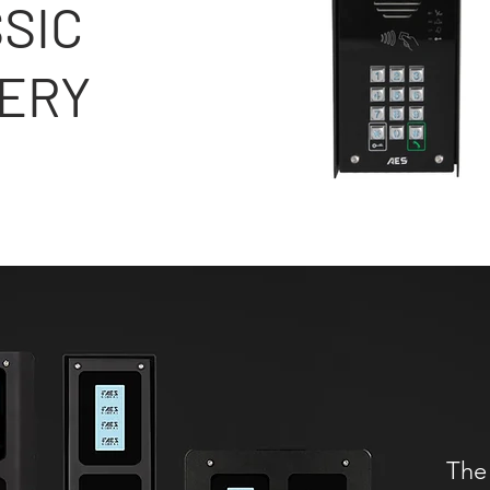
SIC
ERY
The