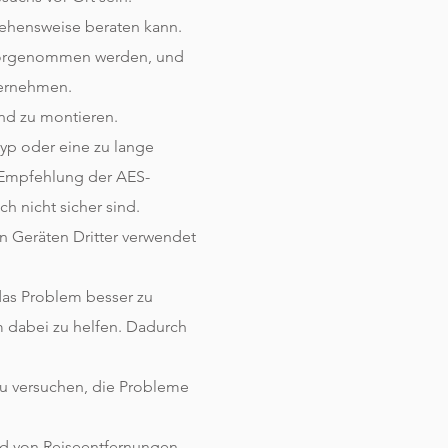
rgehensweise beraten kann.
s vorgenommen werden, und
ternehmen.
und zu montieren.
yp oder eine zu lange
e Empfehlung der AES-
h nicht sicher sind.
n Geräten Dritter verwendet
das Problem besser zu
 dabei zu helfen. Dadurch
zu versuchen, die Probleme
nd von Reiseentfernungen,