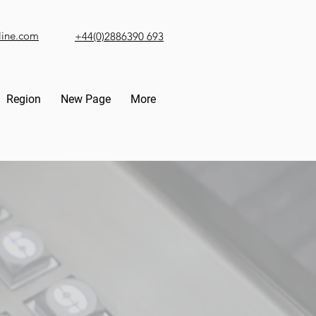
line.com
+44(0)2886390 693
Region
New Page
More