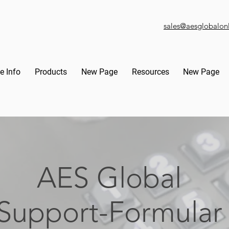
sales@aesglobalon
e Info
Products
New Page
Resources
New Page
AES Global
Support-Formular