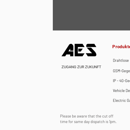
Produkt
Drahtlose
ZUGANG ZUR ZUKUNFT
GSM-Gege
IP - 4G-G
Vehicle De
Electric G
Please be aware that the cut off
time for same day dispatch is 1pm.