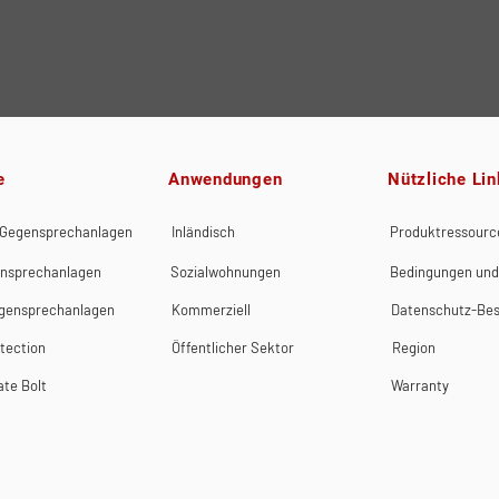
e
Anwendungen
Nützliche Lin
 Gegensprechanlagen
Inländisch
Produktressourc
nsprechanlagen
Sozialwohnungen
Bedingungen und
egensprechanlagen
Kommerziell
Datenschutz-Be
tection
Öffentlicher Sektor
Region
ate Bolt
Warranty