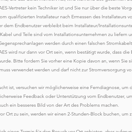
 AES-Vertreter kein Techniker ist und Sie nur über die beste Vo
 qualifizierten Installateur nach Ermessen des Installateur
 dem Endbenutzer verbleibt beim Installateur/Installationsun
Kabel und Teile sind vom Installationsunternehmen zu liefern 
 Gegensprechanlagen werden durch einen falschen Stromkabelt
AES wird nur dann vor Ort sein, wenn bestätigt wurde, dass di
urde. Bitte fordern Sie vorher eine Kopie davon an, wenn Sie sic
 muss verwendet werden und darf nicht zur Stromversorgung vo
cht ist, versuchen wir möglicherweise eine Ferndiagnose, um 
icherweise Feedback oder Unterstützung vom Endbenutzer, um
uch ein besseres Bild von der Art des Problems machen.
or Ort zu sein, werden wir einen 2-Stunden-Block buchen, um 
ich einen Termin für den Besuch vor Ort anbieten, aber aufgru