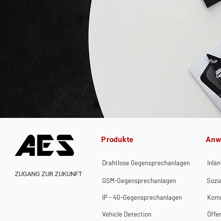
Produkte
Anw
Drahtlose Gegensprechanlagen
Inlä
ZUGANG ZUR ZUKUNFT
GSM-Gegensprechanlagen
Sozi
IP - 4G-Gegensprechanlagen
Komm
Vehicle Detection
Öffe