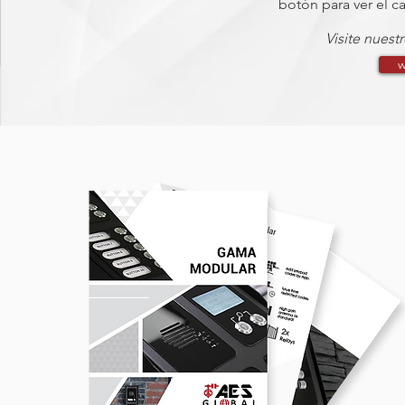
botón para ver el c
Visite nuest
w