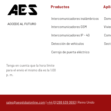
Productos
Apl
Intercomunicadores inalámbricos
Domé
ACCEDE AL FUTURO
Intercomunicadores GSM
Vivie
Intercomunicadores IP - 4G
Come
Detección de vehículos
Sect
Cerrojo de puerta eléctrico
Tenga en cuenta que la hora límite
para el envío el mismo día es la 1:00
p. m.
sales@aesglobalonline.com
|
+44 (0) 288 639 0693
| Reino Unido