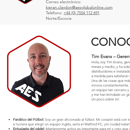
Correo electrónico:
kieran.claydon@aesglobalonline.com
Teléfono:
+44 (0) 7554 112 691
Norte/Escocia
CONOC
Tim Evans – Gerent
Hola, soy Tim Evans, ger
meses y medio, y ha sido
distribuidores e instala
a medida para satisfacer
Una de las cosas que más
innova constantemente. 
un equipo tan cercano y
y me han brindado un gr
Un poco sobre mí:
Fanático del Fútbol:
Soy un gran aficionado al fútbol. Mi corazón está con 
si tuviera que elegir un equipo inglés, sería el Watford FC, ¡mi ciudad natal!
Entusiasta del pádel:
Mantenerme activo es importante para mí y creo que j