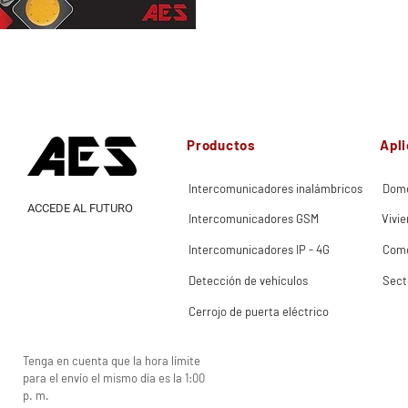
Correo electrónico:
tim.evans@aesglobalonline.com
Teléfono: +44 (0) 7775 220 615
Productos
Apl
Intercomunicadores inalámbricos
Domé
ACCEDE AL FUTURO
Intercomunicadores GSM
Vivie
Intercomunicadores IP - 4G
Come
Detección de vehículos
Sect
Cerrojo de puerta eléctrico
Tenga en cuenta que la hora límite
para el envío el mismo día es la 1:00
p. m.