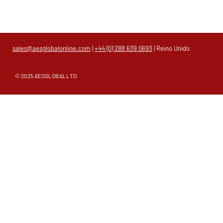
sales@aesglobalonline.com
|
+44 (0) 288 639 0693
| Reino Unido
© 2025 AESGLOBALLTD