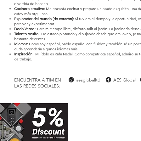
divertida de hacerlo.
Cocinero creativo:
Me encanta cocinar y preparo un asado exquisito, una de
estoy más orgulloso.
Explorador del mundo (de corazón):
Si tuviera el tiempo y la oportunidad, e
para ver y experimentar.
Dedo Verde
: Para mi tiempo libre, disfruto salir al jardín. La jardinería tien
Talento oculto
: He estado pintando y dibujando desde que era joven, ¡y me
bastante decente!
Idiomas:
Como soy español, hablo español con fluidez y también sé un poco 
duda aprendería algunos idiomas más.
Inspiración
: Mi ídolo es Rafa Nadal. Como compatriota español, admiro su t
de trabajo.
ENCUENTRA A TIM EN
aesgloballtd
AES Global
LAS REDES SOCIALES:
Reserva una reunión con
5%
¿Estás listo para conocer a Tim?
Comuníquese directamente,