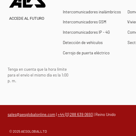
Intercomunicadores inalámbricos
Domé
ACCEDE AL FUTURO
Intercomunicadores GSM
Vivie
Intercomunicadores IP - 4G
Come
Detección de vehículos
Sect
Cerrojo de puerta eléctrico
Tenga en cuenta que la hora límite
para el envío el mismo día es la 1:00
p. m.
sales@aesglobalonline.com
|
+44 (0) 288 639 0693
| Reino Unido
© 2025 AESGLOBALLTD