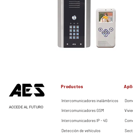
Productos
Apl
Intercomunicadores inalámbricos
Domé
ACCEDE AL FUTURO
Intercomunicadores GSM
Vivie
Intercomunicadores IP - 4G
Come
Detección de vehículos
Sect