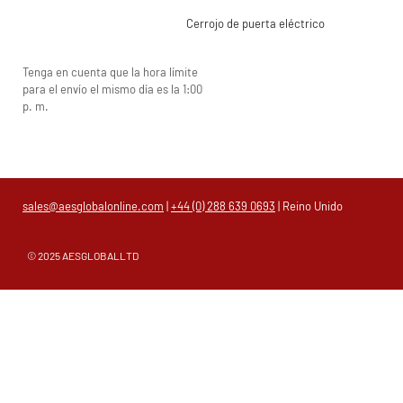
Cerrojo de puerta eléctrico
Tenga en cuenta que la hora límite
para el envío el mismo día es la 1:00
p. m.
sales@aesglobalonline.com
|
+44 (0) 288 639 0693
| Reino Unido
© 2025 AESGLOBALLTD