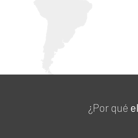
¿Por qué
e