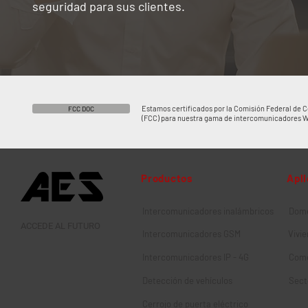
seguridad para sus clientes.
Estamos certificados por la Comisión Federal de
FCC DOC
(FCC) para nuestra gama de intercomunicadores W
Productos
Apl
Intercomunicadores inalámbricos
Domé
ACCEDE AL FUTURO
Intercomunicadores GSM
Vivie
Intercomunicadores IP - 4G
Come
Detección de vehículos
Sect
Cerrojo de puerta eléctrico