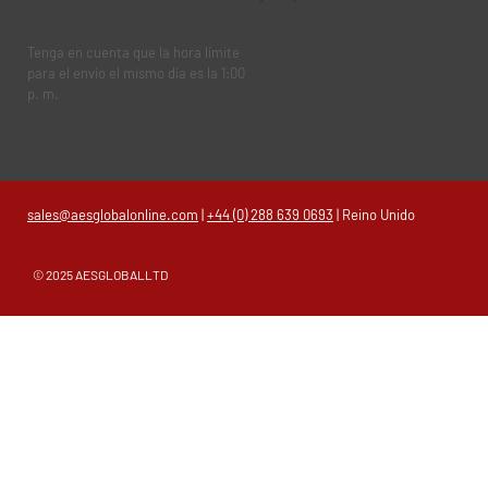
Tenga en cuenta que la hora límite
para el envío el mismo día es la 1:00
p. m.
sales@aesglobalonline.com
|
+44 (0) 288 639 0693
| Reino Unido
© 2025 AESGLOBALLTD