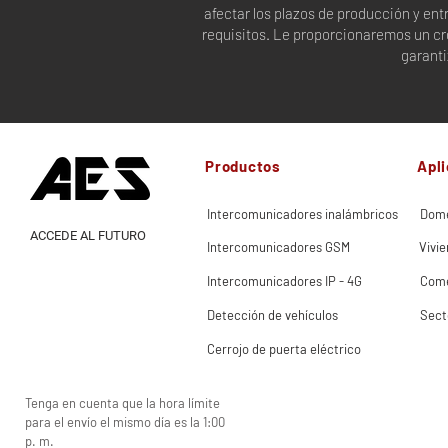
afectar los plazos de producción y ent
requisitos. Le proporcionaremos un cr
garanti
Productos
Apl
Intercomunicadores inalámbricos
Domé
ACCEDE AL FUTURO
Intercomunicadores GSM
Vivie
Intercomunicadores IP - 4G
Come
Detección de vehículos
Sect
Cerrojo de puerta eléctrico
Tenga en cuenta que la hora límite
para el envío el mismo día es la 1:00
p. m.