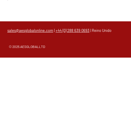
sales@aesglobalonline.com
|
+44 (0) 288 639 0693
| Reino Unido
© 2025 AESGLOBALLTD