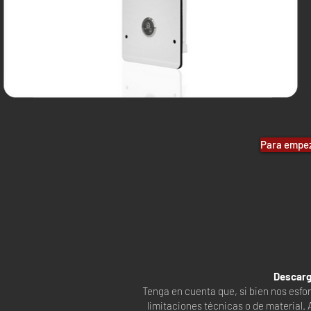
Para empeza
Descarg
Tenga en cuenta que, si bien nos esf
limitaciones técnicas o de material.