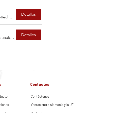
Detalles
Exposición PropRech - Londres, Royal Victoria Dock, 1 Western Gateway, Londres E16 1XL, Reino Unido
Detalles
Helsinki, Messuaukio 1, 00520 Helsinki, Finlandia
s
Contactos
ducto
Contáctenos
ciones
Ventas entre Alemania y la UE