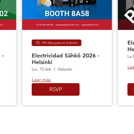
El
190 días para el evento
He
 -
Electricidad Sähkö 2026 -
La 
Helsinki
Le
lun, 15 feb
Helsinki
Leer más
RSVP