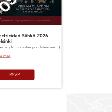
ectricidad Sähkö 2026 -
lsinki
fecha y la hora están por determinar.
Helsinki
er más
RSVP