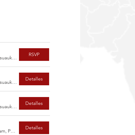
RSVP
Helsinki, Messuaukio 1, 00520 Helsinki, Finlandia
Detalles
Helsinki, Messuaukio 1, 00520 Helsinki, Finlandia
Detalles
Helsinki, Messuaukio 1, 00520 Helsinki, Finlandia
Detalles
Marston Green, NEC Birmingham, Pendigo Way, Marston Green, Birmingham B40 1PP, Reino Unido