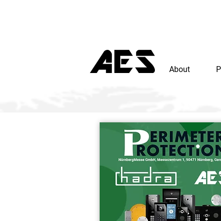
About
P