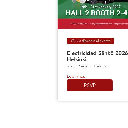
163 días para el evento
Electricidad Sähkö 2026
Helsinki
mar, 19 ene
Helsinki
Leer más
RSVP