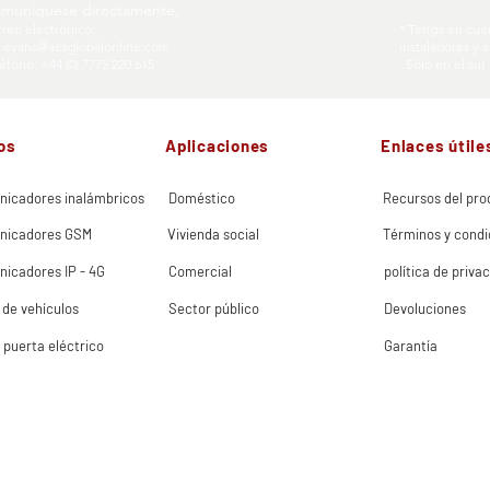
muníquese directamente,
reo electrónico:
* Tenga en cue
m.evans@aesglobalonline.com
instaladores y 
éfono: +44 (0) 7775 220 615
Sólo en el sur
os
Aplicaciones
Enlaces útile
nicadores inalámbricos
Doméstico
Recursos del pro
nicadores GSM
Vivienda social
Términos y condi
nicadores IP - 4G
Comercial
política de priva
 de vehículos
Sector público
Devoluciones
 puerta eléctrico
Garantía