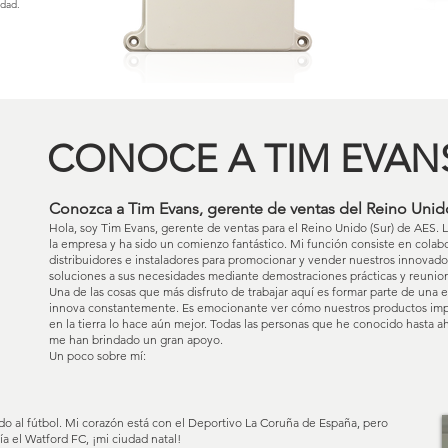
idad.
CONOCE A TIM EVAN
Conozca a Tim Evans, gerente de ventas del Reino Unido
Hola, soy Tim Evans, gerente de ventas para el Reino Unido (Sur) de AES.
la empresa y ha sido un comienzo fantástico. Mi función consiste en cola
distribuidores e instaladores para promocionar y vender nuestros innovad
soluciones a sus necesidades mediante demostraciones prácticas y reunio
Una de las cosas que más disfruto de trabajar aquí es formar parte de una
innova constantemente. Es emocionante ver cómo nuestros productos impul
en la tierra lo hace aún mejor. Todas las personas que he conocido hasta 
me han brindado un gran apoyo.
Un poco sobre mí:
do al fútbol. Mi corazón está con el Deportivo La Coruña de España, pero
ría el Watford FC, ¡mi ciudad natal!