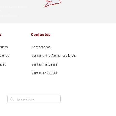
nta que esto es para
en
 de Inglaterra
s
Contactos
ducto
Contáctenos
ciones
Ventas entre Alemania y la UE
cidad
Ventas francesas
Ventas en EE. UU.