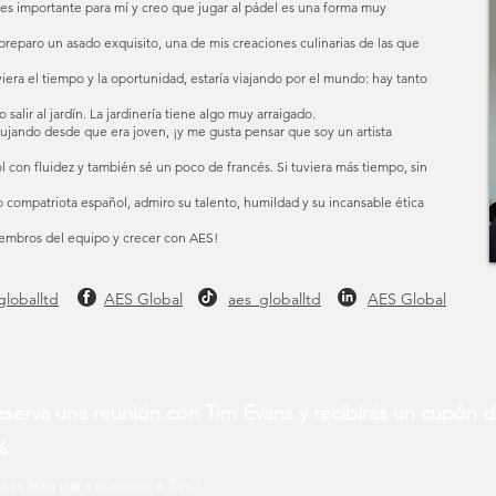
s importante para mí y creo que jugar al pádel es una forma muy
reparo un asado exquisito, una de mis creaciones culinarias de las que
viera el tiempo y la oportunidad, estaría viajando por el mundo: hay tanto
o salir al jardín. La jardinería tiene algo muy arraigado.
ujando desde que era joven, ¡y me gusta pensar que soy un artista
con fluidez y también sé un poco de francés. Si tuviera más tiempo, sin
 compatriota español, admiro su talento, humildad y su incansable ética
mbros del equipo y crecer con AES!
globalltd
AES Global
aes_globalltd
AES Global
serva una reunión con Tim Evans y recibirás un cupón 
%
stás listo para conocer a Tim?