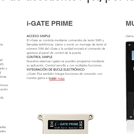
i-GATE PRIME
M
r
ACCESO SIMPLE
Llama 
El i-Gate se controla mediante comandos de texto SMS y
nte
llamadas telefónicas. Llame o envíe un mensaje de texto al
número SIM del i-Gate y la unidad enviará el comando de
apertura al panel de control de la puerta.
CONTROL SIMPLE
el
Nuestros sistemas I-gates se pueden programar mediante
MS.
su aplicación. Control sencillo y con múltiples funciones.
lado y
INTEGRACIÓN DE BUCLE ELECTRÓNICO
d
¡i-Gate Plus también integra funciones de conexión con
ímite
nuestra gama e-Loop!
Leer más
úmeros
cación
elé,
madas.
ades