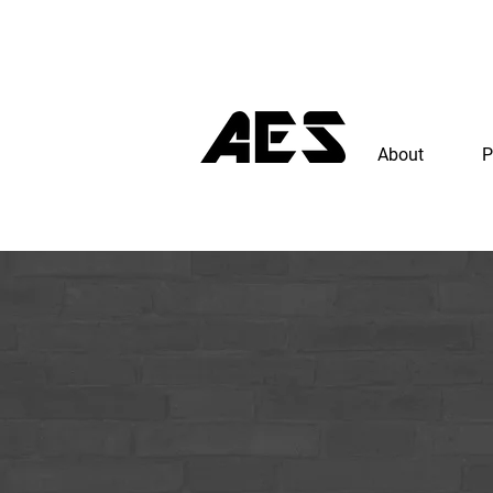
About
P