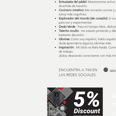
Entusiasta del pádel:
Mantenerme activo e
divertida de hacerlo.
Cocinero creativo:
Me encanta cocinar y p
estoy más orgulloso.
Explorador del mundo (de corazón):
Si tu
para ver y experimentar.
Dedo Verde
: Para mi tiempo libre, disfrut
Talento oculto
: He estado pintando y dib
bastante decente!
Idiomas:
Como soy español, hablo español 
duda aprendería algunos idiomas más.
Inspiración
: Mi ídolo es Rafa Nadal. Como
de trabajo.
¡Estoy deseando conectarme con más mie
ENCUENTRA A TIM EN
aes
LAS REDES SOCIALES:
Re
5
¿E