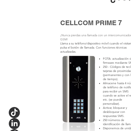
CELLCOM PRIME 7
¡Nunca pierdas una llamada con un intercomunicado
GSM!
Llama a su teléfono/dispositivo móvil cuando el visita
pulsa el botón de llamada. Con funciones técnicas
actualizadas.
FOTA: actualización d
firmware mediante S
250 - Códigos de tec
tarjetas de proximida
(permanentes y con l
de tiempo).
Almacene hasta 4 n
de teléfono de notifi
para recibir un SMS
cuando se active el r
etc. (se puede
personalizar).
Activar, bloquear y
desbloquear con
respuestas SMS.
250 números de
identificación de lla
Disponemos de unid