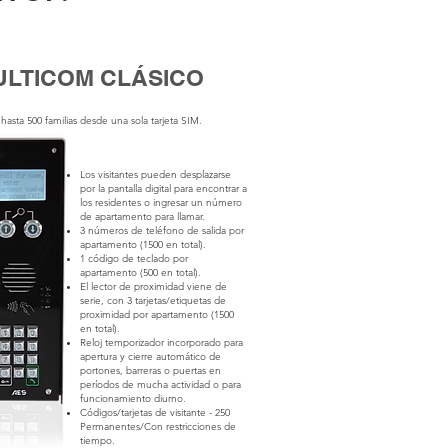
ULTICOM CLÁSICO
hasta 500 familias desde una sola tarjeta SIM.
Los visitantes pueden desplazarse
por la pantalla digital para encontrar a
los residentes o ingresar un número
de apartamento para llamar.
3 números de teléfono de salida por
apartamento (1500 en total).
1 código de teclado por
apartamento (500 en total).
El lector de proximidad viene de
serie, con 3 tarjetas/etiquetas de
proximidad por apartamento (1500
en total).
Reloj temporizador incorporado para
apertura y cierre automático de
portones, barreras o puertas en
períodos de mucha actividad o para
funcionamiento diurno.
Códigos/tarjetas de visitante - 250
Permanentes/Con restricciones de
tiempo.