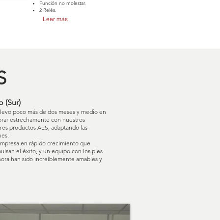
Función no molestar.
2 Relés.
Leer más
S
 (Sur)
 Llevo poco más de dos meses y medio en
borar estrechamente con nuestros
ores productos AES, adaptando las
nes.
 empresa en rápido crecimiento que
san el éxito, y un equipo con los pies
ahora han sido increíblemente amables y