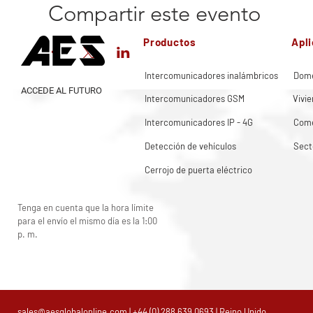
Compartir este evento
Productos
Apl
Intercomunicadores inalámbricos
Domé
ACCEDE AL FUTURO
Intercomunicadores GSM
Vivie
Intercomunicadores IP - 4G
Come
Detección de vehículos
Sect
Cerrojo de puerta eléctrico
Tenga en cuenta que la hora límite
para el envío el mismo día es la 1:00
p. m.
sales@aesglobalonline.com
|
+44 (0) 288 639 0693
| Reino Unido