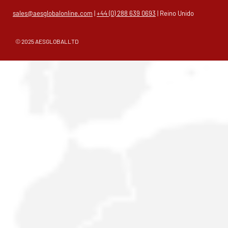
sales@aesglobalonline.com
|
+44 (0) 288 639 0693
| Reino Unido
© 2025 AESGLOBALLTD