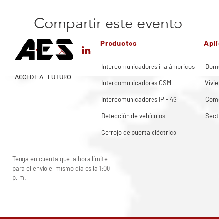
Compartir este evento
Productos
Apl
Intercomunicadores inalámbricos
Domé
ACCEDE AL FUTURO
Intercomunicadores GSM
Vivie
Intercomunicadores IP - 4G
Come
Detección de vehículos
Sect
Cerrojo de puerta eléctrico
Tenga en cuenta que la hora límite
para el envío el mismo día es la 1:00
p. m.