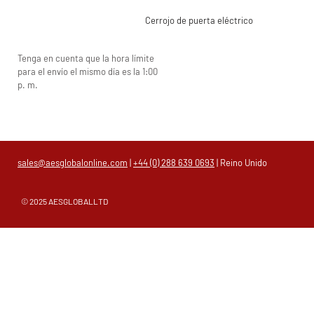
Cerrojo de puerta eléctrico
Tenga en cuenta que la hora límite
para el envío el mismo día es la 1:00
p. m.
sales@aesglobalonline.com
|
+44 (0) 288 639 0693
| Reino Unido
© 2025 AESGLOBALLTD