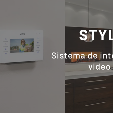
STY
Sistema de in
video