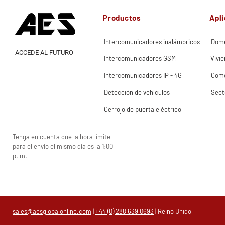
Productos
Apl
Intercomunicadores inalámbricos
Domé
ACCEDE AL FUTURO
Intercomunicadores GSM
Vivie
Intercomunicadores IP - 4G
Come
Detección de vehículos
Sect
Cerrojo de puerta eléctrico
Tenga en cuenta que la hora límite
para el envío el mismo día es la 1:00
p. m.
sales@aesglobalonline.com
|
+44 (0) 288 639 0693
| Reino Unido