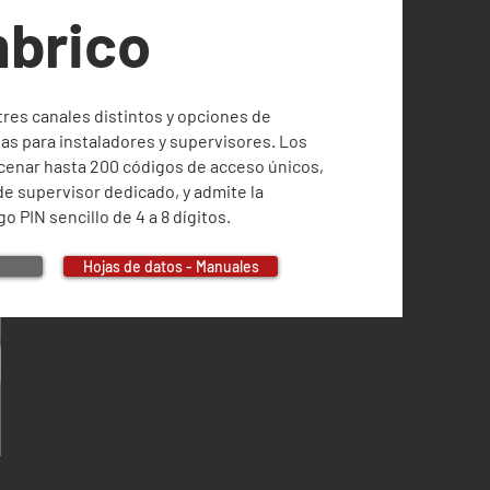
mbrico
tres canales distintos y opciones de
as para instaladores y supervisores. Los
enar hasta 200 códigos de acceso únicos,
e supervisor dedicado, y admite la
 PIN sencillo de 4 a 8 dígitos.
Hojas de datos - Manuales