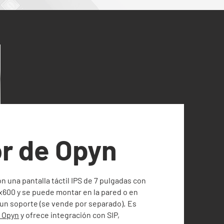
r de Opyn
n una pantalla táctil IPS de 7 pulgadas con
x600 y se puede montar en la pared o en
 un soporte (se vende por separado).
Es
 Opyn
y ofrece integración con SIP,