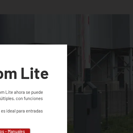
om Lite
om Lite ahora se puede
últiples, con funciones
 es ideal para entradas
os - Manuales