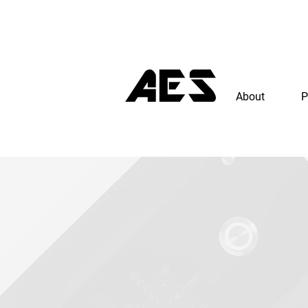
About
P